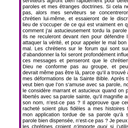
serviteurs agiront bien rapidement pour déf
paroles et mes étranges doctrines. Si cela 
pas, alors mes serviteurs se concentrero
chrétien lui-même, et essaieront de le discr
lieu de s’occuper de ce qui est vraiment en q
comment j’ai astucieusement tordu la parole
Ils ne reculeront devant rien pour défendre l
attaquer la vérité, et pour appeler le mal bon
mal. Les chrétiens sur le forum qui sont sur
d’abandonner la foi seront profondément influ
ces messages et penseront que le chrétien
Dieu ne conforme pas au groupe, et peut
devrait même pas être là, parce qu’il a trouvé 
mes déformations de la Sainte Bible. Après t
veut bien que l’on s’amuse avec sa parole, n
le considère marrant et astucieux quand on 
libertés avec sa parole sainte, qu’il magnifie 
son nom, n’est-ce pas ? Il approuve que ceu
racheté soient plus fidèles a mes histoires f
mon application tordue de sa parole qu’à 
parole bien dispensée, n’est-ce pas ? Je peux
les chrétines croient
n’importe quoi
si j’util